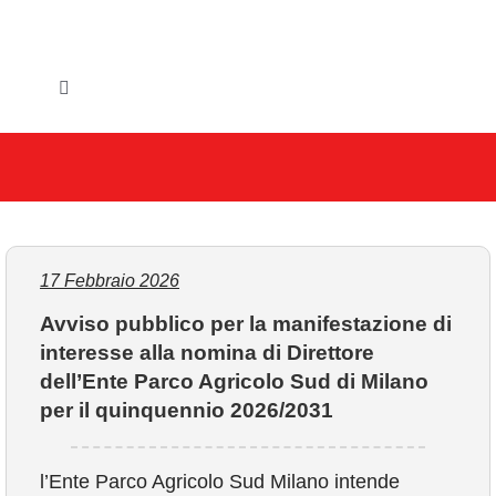
Salta
al
contenuto
Toggle
Navigation
HOME
IL COMUNE
GLI UFFICI
17 Febbraio 2026
Avviso pubblico per la manifestazione di
SERVIZI E UTILITA’
interesse alla nomina di Direttore
dell’Ente Parco Agricolo Sud di Milano
AREE TEMATICHE
per il quinquennio 2026/2031
VIVERE VANZAGO
l’Ente Parco Agricolo Sud Milano intende