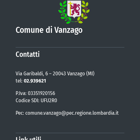
Comune di Vanzago
Contatti
Via Garibaldi, 6 – 20043 Vanzago (MI)
tel:
02.939621
P.Iva: 03351920156
Codice SDI: UFU2R0
Pec: comune.vanzago@pec.regione.lombardia.it
Link utili