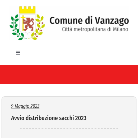
Salta
al
contenuto
Toggle
Navigation
HOME
IL COMUNE
GLI UFFICI
9 Maggio 2023
Avvio distribuzione sacchi 2023
SERVIZI E UTILITA’
AREE TEMATICHE