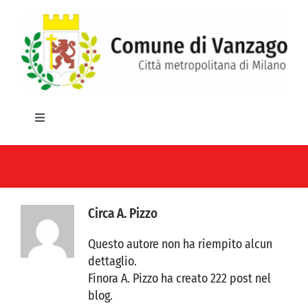
Salta
al
contenuto
Toggle
Navigation
HOME
IL COMUNE
Circa
A. Pizzo
GLI UFFICI
Questo autore non ha riempito alcun
dettaglio.
SERVIZI E UTILITA’
Finora A. Pizzo ha creato 222 post nel
blog.
AREE TEMATICHE