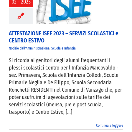
02 - 2023
TAZIONE ISEE
3 – SERVIZI
TICI e CENTRO
ESTIVO
ATTESTAZIONE ISEE 2023 – SERVIZI SCOLASTICI e
CENTRO ESTIVO
Notizie dall'Amministrazione
,
Scuola e Infanzia
Si ricorda ai genitori degli alunni frequentanti i
plessi scolastici Centro per l'Infanzia Marcovaldo -
sez. Primavera, Scuola dell’Infanzia Collodi, Scuole
Primarie Neglia e De Filippo, Scuola Secondaria
Ronchetti RESIDENTI nel Comune di Vanzago che, per
poter usufruire di agevolazioni sulle tariffe dei
servizi scolastici (mensa, pre e post scuola,
trasporto) e Centro Estivo, [...]
Continua a leggere