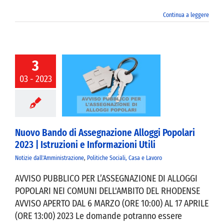
Continua a leggere
3
vo Bando di
03 - 2023
azione Alloggi
olari 2023 |
truzioni e
mazioni Utili
Nuovo Bando di Assegnazione Alloggi Popolari
2023 | Istruzioni e Informazioni Utili
Notizie dall'Amministrazione
,
Politiche Sociali, Casa e Lavoro
AVVISO PUBBLICO PER L’ASSEGNAZIONE DI ALLOGGI
POPOLARI NEI COMUNI DELL'AMBITO DEL RHODENSE
AVVISO APERTO DAL 6 MARZO (ORE 10:00) AL 17 APRILE
(ORE 13:00) 2023 Le domande potranno essere