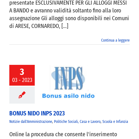
presentate ESCLUSIVAMENTE PER GLI ALLOGGI MESSI
A BANDO e avranno validità soltanto fino alla loro
assegnazione Gli alloggi sono disponibili nei Comuni
di ARESE, CORNAREDO, [...]
Continua a leggere
3
03 - 2023
S NIDO INPS
2023
BONUS NIDO INPS 2023
Notizie dall'Amministrazione
,
Politiche Sociali, Casa e Lavoro
,
Scuola e Infanzia
Online la procedura che consente l'inserimento