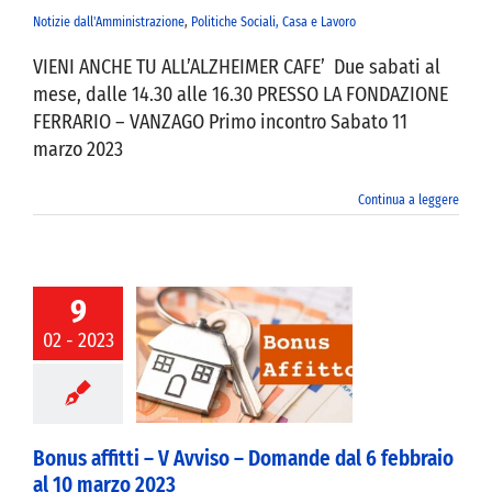
Notizie dall'Amministrazione
,
Politiche Sociali, Casa e Lavoro
VIENI ANCHE TU ALL’ALZHEIMER CAFE’ Due sabati al
mese, dalle 14.30 alle 16.30 PRESSO LA FONDAZIONE
FERRARIO – VANZAGO Primo incontro Sabato 11
marzo 2023
Continua a leggere
9
02 - 2023
s affitti – V
 – Domande dal
aio al 10 marzo
2023
Bonus affitti – V Avviso – Domande dal 6 febbraio
al 10 marzo 2023