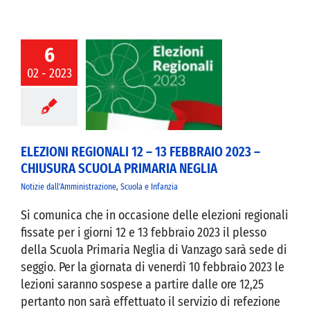
6
02 - 2023
I REGIONALI 12
EBBRAIO 2023 –
SURA SCUOLA
ARIA NEGLIA
ELEZIONI REGIONALI 12 – 13 FEBBRAIO 2023 –
CHIUSURA SCUOLA PRIMARIA NEGLIA
Notizie dall'Amministrazione
,
Scuola e Infanzia
Si comunica che in occasione delle elezioni regionali
fissate per i giorni 12 e 13 febbraio 2023 il plesso
della Scuola Primaria Neglia di Vanzago sarà sede di
seggio. Per la giornata di venerdì 10 febbraio 2023 le
lezioni saranno sospese a partire dalle ore 12,25
pertanto non sarà effettuato il servizio di refezione