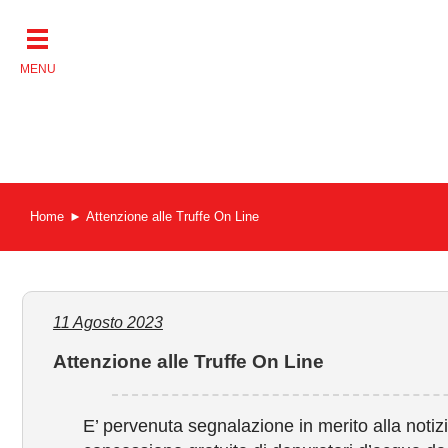
Salta
al
contenuto
Home
Attenzione alle Truffe On Line
11 Agosto 2023
Attenzione alle Truffe On Line
E’ pervenuta segnalazione in merito alla notiz