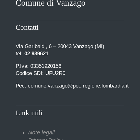
Comune di Vanzago
COMUNICAZIONE
Contatti
Via Garibaldi, 6 – 20043 Vanzago (MI)
tel:
02.939621
P.Iva: 03351920156
Codice SDI: UFU2R0
Pec: comune.vanzago@pec.regione.lombardia.it
Link utili
Note legali