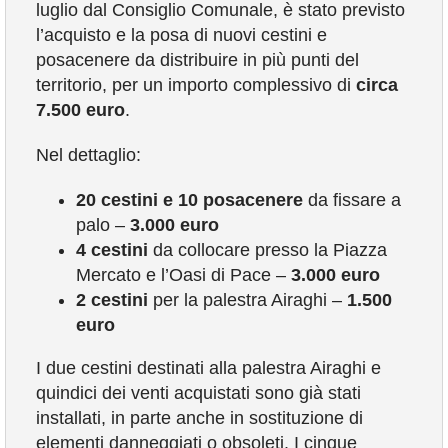
luglio dal Consiglio Comunale, è stato previsto
COMUNICAZIONE
l’acquisto e la posa di nuovi cestini e
posacenere da distribuire in più punti del
territorio, per un importo complessivo di
circa
7.500 euro
.
Nel dettaglio:
20 cestini e 10 posacenere
da fissare a
palo –
3.000 euro
4 cestini
da collocare presso la Piazza
Mercato e l’Oasi di Pace –
3.000 euro
2 cestini
per la palestra Airaghi –
1.500
euro
I due cestini destinati alla palestra Airaghi e
quindici dei venti acquistati sono già stati
installati, in parte anche in sostituzione di
elementi danneggiati o obsoleti. I cinque