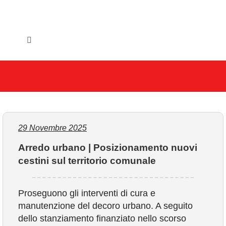
Salta
al
contenuto
Toggle
Navigation
HOME
IL COMUNE
GLI UFFICI
29 Novembre 2025
Arredo urbano | Posizionamento nuovi
SERVIZI E UTILITA’
cestini sul territorio comunale
AREE TEMATICHE
Proseguono gli interventi di cura e
manutenzione del decoro urbano. A seguito
VIVERE VANZAGO
dello stanziamento finanziato nello scorso