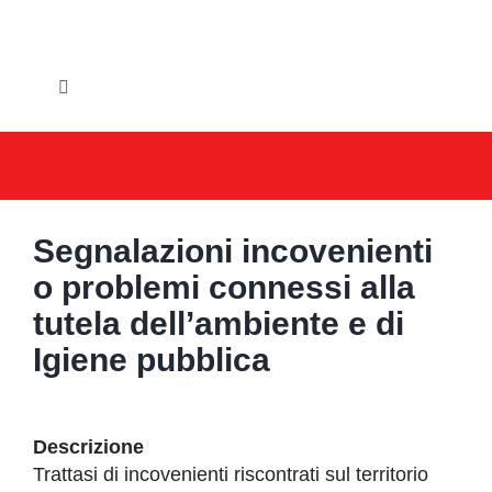
Salta
al
contenuto
Toggle
Navigation
HOME
IL COMUNE
Segnalazioni incovenienti
GLI UFFICI
o problemi connessi alla
tutela dell’ambiente e di
SERVIZI E UTILITA’
Igiene pubblica
AREE TEMATICHE
Descrizione
VIVERE VANZAGO
Trattasi di incovenienti riscontrati sul territorio