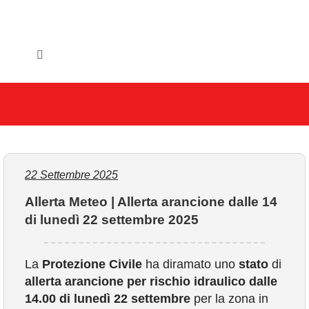
Salta
al
contenuto
Toggle
Navigation
HOME
IL COMUNE
GLI UFFICI
22 Settembre 2025
Allerta Meteo | Allerta arancione dalle 14
SERVIZI E UTILITA’
di lunedì 22 settembre 2025
AREE TEMATICHE
La
Protezione Civile
ha diramato uno
stato
di
allerta arancione per rischio idraulico dalle
VIVERE VANZAGO
14.00
di lunedì 22 settembre
per la zona in