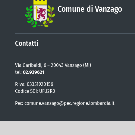
Comune di Vanzago
Contatti
Via Garibaldi, 6 – 20043 Vanzago (MI)
tel:
02.939621
P.Iva: 03351920156
Codice SDI: UFU2R0
Pec: comune.vanzago@pec.regione.lombardia.it