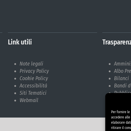
Link utili
Trasparen
Note legali
Amminis
Privacy Policy
Albo Pr
Cookie Policy
Bilanci
Accessibilità
Bandi d
Siti Tematici
Pubblic
Webmail
Respons
Per fornire l
accedere alle 
elaborare dat
ritirare il co