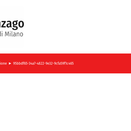
zione
95bbdf65-34a7-4822-9e32-9cfa59f1c465