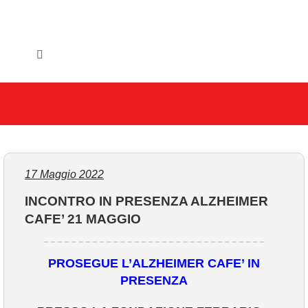
Salta
al
contenuto
Toggle
Navigation
HOME
IL COMUNE
GLI UFFICI
17 Maggio 2022
INCONTRO IN PRESENZA ALZHEIMER
SERVIZI E UTILITA’
CAFE’ 21 MAGGIO
AREE TEMATICHE
PROSEGUE L’ALZHEIMER CAFE’ IN
PRESENZA
VIVERE VANZAGO