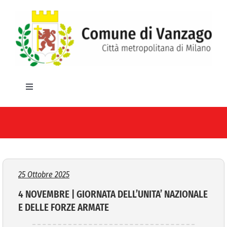
Salta
al
contenuto
Toggle
Navigation
HOME
IL COMUNE
GLI UFFICI
25 Ottobre 2025
4 NOVEMBRE | GIORNATA DELL’UNITA’ NAZIONALE
SERVIZI E UTILITA’
E DELLE FORZE ARMATE
AREE TEMATICHE