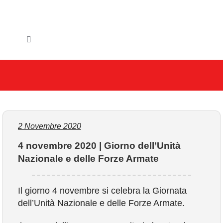
Salta
al
contenuto
Toggle
Navigation
HOME
IL COMUNE
GLI UFFICI
2 Novembre 2020
4 novembre 2020 | Giorno dell’Unità
SERVIZI E UTILITA’
Nazionale e delle Forze Armate
AREE TEMATICHE
Il giorno 4 novembre si celebra la Giornata
dell’Unità Nazionale e delle Forze Armate.
VIVERE VANZAGO