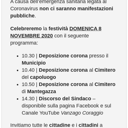
A causa dell’emergenza sanitaria legata al
COMUNICAZIONE
Coronavirus
non ci saranno manifestazioni
pubbliche
.
Celebreremo
la
festività
DOMENICA 8
NOVEMBRE 2020
con il seguente
programma:
10.30 |
Deposizione
corona
presso il
Municipio
10.40 |
Deposizione
corona
al
Cimitero
del
capoluogo
10.50 |
Deposizione
corona
al
Cimitero
di
Mantegazza
14.30 |
Discorso del Sindaco
–
disponibile sulla pagina Facebook e sul
Canale YouTube
Vanzago Coraggio
Invitiamo tutte le
cittadine
e i
cittadini
a