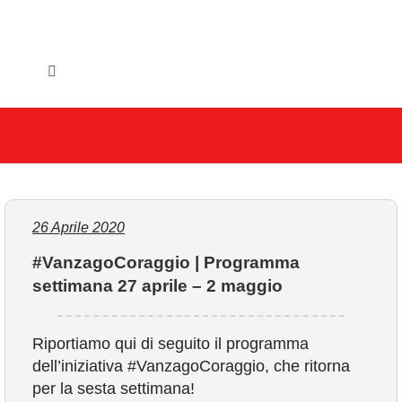
Salta
al
contenuto
Toggle
Navigation
HOME
IL COMUNE
GLI UFFICI
26 Aprile 2020
#VanzagoCoraggio | Programma
SERVIZI E UTILITA’
settimana 27 aprile – 2 maggio
AREE TEMATICHE
Riportiamo qui di seguito il programma
dell’iniziativa #VanzagoCoraggio, che ritorna
VIVERE VANZAGO
per la sesta settimana!