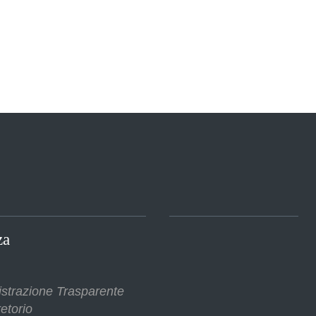
za
strazione Trasparente
etorio