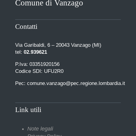
Comune di Vanzago
COMUNICAZIONE
Contatti
Via Garibaldi, 6 – 20043 Vanzago (MI)
tel:
02.939621
P.Iva: 03351920156
Codice SDI: UFU2R0
Pec: comune.vanzago@pec.regione.lombardia.it
Link utili
Note legali