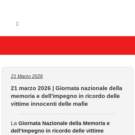
Salta
al
contenuto
Toggle
Navigation
HOME
IL COMUNE
GLI UFFICI
21 Marzo 2026
21 marzo 2026 | Giornata nazionale della
SERVIZI E UTILITA’
memoria e dell’impegno in ricordo delle
vittime innocenti delle mafie
AREE TEMATICHE
VIVERE VANZAGO
La
Giornata Nazionale della Memoria e
dell’Impegno in ricordo delle vittime