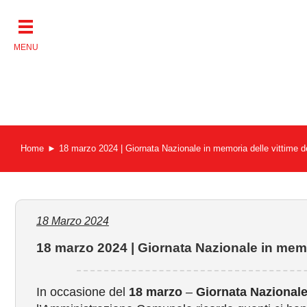
Salta
al
contenuto
Home
18 marzo 2024 | Giornata Nazionale in memoria delle vittime d
18 Marzo 2024
18 marzo 2024 | Giornata Nazionale in memo
In occasione del
18 marzo
–
Giornata Nazionale