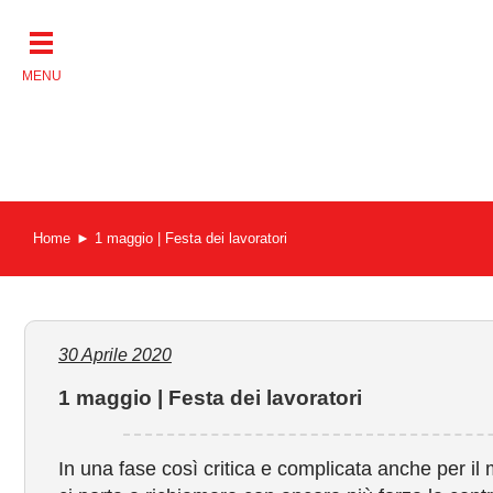
Salta
al
contenuto
Home
1 maggio | Festa dei lavoratori
30 Aprile 2020
1 maggio | Festa dei lavoratori
In una fase così critica e complicata anche per il