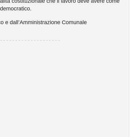
ralità costituzionale che il lavoro deve avere come
 democratico.
daco e dall’Amministrazione Comunale