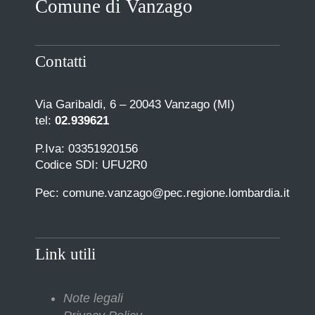
Comune di Vanzago
COMUNICAZIONE
Contatti
Via Garibaldi, 6 – 20043 Vanzago (MI)
tel:
02.939621
P.Iva: 03351920156
Codice SDI: UFU2R0
Pec: comune.vanzago@pec.regione.lombardia.it
Link utili
Note legali