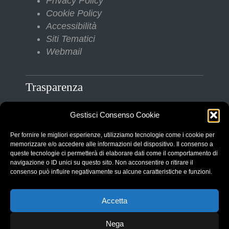
Privacy Policy
Cookie Policy
Accessibilità
Siti Tematici
Webmail
Trasparenza
Gestisci Consenso Cookie
Amministrazione Trasparente
Albo Pretorio
Per fornire le migliori esperienze, utilizziamo tecnologie come i cookie per
Bilanci
memorizzare e/o accedere alle informazioni del dispositivo. Il consenso a
queste tecnologie ci permetterà di elaborare dati come il comportamento di
Bandi di gara
navigazione o ID unici su questo sito. Non acconsentire o ritirare il
Pubblicazioni di Matrimonio
consenso può influire negativamente su alcune caratteristiche e funzioni.
Responsabile protezione dati (RPD)
Accetta
Nega