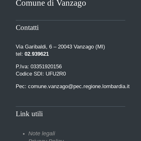
Comune di Vanzago
COMUNICAZIONE
Contatti
Via Garibaldi, 6 – 20043 Vanzago (MI)
tel:
02.939621
P.Iva: 03351920156
Codice SDI: UFU2R0
Pec: comune.vanzago@pec.regione.lombardia.it
Link utili
Note legali