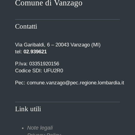
Comune di Vanzago
COMUNICAZIONE
Contatti
Via Garibaldi, 6 – 20043 Vanzago (MI)
tel:
02.939621
P.Iva: 03351920156
Codice SDI: UFU2R0
Pec: comune.vanzago@pec.regione.lombardia.it
Link utili
Note legali