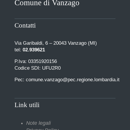
Comune di Vanzago
COMUNICAZIONE
Contatti
Via Garibaldi, 6 – 20043 Vanzago (MI)
tel:
02.939621
P.Iva: 03351920156
Codice SDI: UFU2R0
Pec: comune.vanzago@pec.regione.lombardia.it
Link utili
Note legali